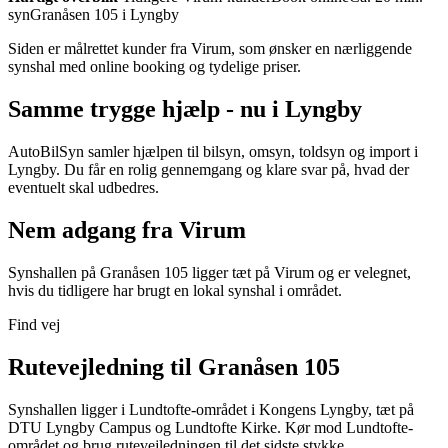
syn
Granåsen 105 i Lyngby
Siden er målrettet kunder fra Virum, som ønsker en nærliggende
synshal med online booking og tydelige priser.
Samme trygge hjælp - nu i Lyngby
AutoBilSyn samler hjælpen til bilsyn, omsyn, toldsyn og import i
Lyngby. Du får en rolig gennemgang og klare svar på, hvad der
eventuelt skal udbedres.
Nem adgang fra Virum
Synshallen på Granåsen 105 ligger tæt på Virum og er velegnet,
hvis du tidligere har brugt en lokal synshal i området.
Find vej
Rutevejledning til Granåsen 105
Synshallen ligger i Lundtofte-området i Kongens Lyngby, tæt på
DTU Lyngby Campus og Lundtofte Kirke. Kør mod Lundtofte-
området og brug rutevejledningen til det sidste stykke.