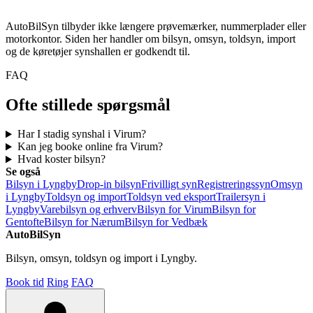
AutoBilSyn tilbyder ikke længere prøvemærker, nummerplader eller
motorkontor. Siden her handler om bilsyn, omsyn, toldsyn, import
og de køretøjer synshallen er godkendt til.
FAQ
Ofte stillede spørgsmål
Har I stadig synshal i Virum?
Kan jeg booke online fra Virum?
Hvad koster bilsyn?
Se også
Bilsyn i Lyngby
Drop-in bilsyn
Frivilligt syn
Registreringssyn
Omsyn
i Lyngby
Toldsyn og import
Toldsyn ved eksport
Trailersyn i
Lyngby
Varebilsyn og erhverv
Bilsyn for Virum
Bilsyn for
Gentofte
Bilsyn for Nærum
Bilsyn for Vedbæk
AutoBilSyn
Bilsyn, omsyn, toldsyn og import i Lyngby.
Book tid
Ring
FAQ